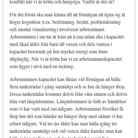
konflikt när vi är trötta och hungriga. Varför är det så?
För det första ska man känna till att förmågan att ägna sig åt
högre kognition (t.ex. bedömning, beslut, problemlösning
och mental visualisering) involverar arbetsminnet.
Arbetsminnet i sin tur är känt att å ena sidan öka i kapacitet
med ökad ålder från barn till vuxen och dels variera i
kapacitet beroende på hur mycket energi som finns
tillgänglig. När vi är trötta har vi en arbetsminneskapacitet
som ligger i nivå med en treåring.
Arbetsminnets kapacitet kan liknas vid förmågan att hålla
flera tanketrådar i gång samtidigt och se hur de hänger ihop.
Dessa tanketrådar kommer delvis från våra sinnen och delvis
från vårt långtidsminne. Långtidsminnet är fullt av händelser
som vi har varit med om tidigare. Arbetsminnet försöker få
ihop hur det som händer nu hänger ihop med sådant vi har
erfarit tidigare. Vid tre års ålder kan man hålla igång tre
tanketrådar samtidigt och vid vuxen ålder kanske man kan