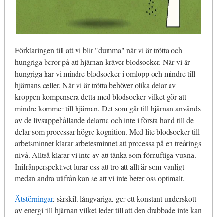
Förklaringen till att vi blir "dumma" när vi är trötta och
hungriga beror på att hjärnan kräver blodsocker. När vi är
hungriga har vi mindre blodsocker i omlopp och mindre till
hjärnans celler. När vi är trötta behöver olika delar av
kroppen kompensera detta med blodsocker vilket gör att
mindre kommer till hjärnan. Det som går till hjärnan används
av de livsuppehållande delarna och inte i första hand till de
delar som processar högre kognition. Med lite blodsocker till
arbetsminnet klarar arbetesminnet att processa på en treårings
nivå. Alltså klarar vi inte av att tänka som förnuftiga vuxna.
Inifrånperspektivet lurar oss att tro att allt är som vanligt
medan andra utifrån kan se att vi inte beter oss optimalt.
Ätstörningar
, särskilt långvariga, ger ett konstant underskott
av energi till hjärnan vilket leder till att den drabbade inte kan