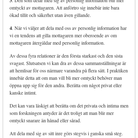
3
. Den som delar med sig av personlig information blir mer
omtyckt av mottagaren. Att anförtro sig innebär inte bara
ökad tillit och säkerhet utan även gillande.
4
. När vi väljer att dela med oss av personlig information har
vi en tendens att gilla mottagaren mer oberoende av om
mottagaren återgäldar med personlig information.
Av dessa fyra relationer är den första starkast och den sista
svagast. Slutsatsen vi kan dra av dessa sammanställningar är
att hemlisar för oss närmare varandra på flera sätt. I praktiken
innebär detta att om man vill bli mer omtyckt behöver man
öppna upp sig för den andra. Berätta om något privat eller
kanske intimt.
Det kan vara läskigt att berätta om det privata och intima men
som forskningen antyder är det troligt att man blir mer
omtyckt snarare än hånad eller sårad.
Att dela med sig av sitt inre görs stegvis i ganska små steg.