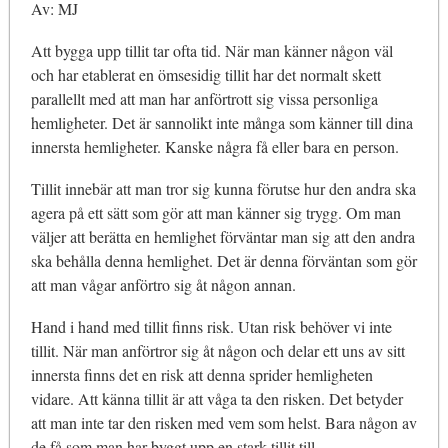
Av: MJ
Att bygga upp tillit tar ofta tid. När man känner någon väl
och har etablerat en ömsesidig tillit har det normalt skett
parallellt med att man har anförtrott sig vissa personliga
hemligheter. Det är sannolikt inte många som känner till dina
innersta hemligheter. Kanske några få eller bara en person.
Tillit innebär att man tror sig kunna förutse hur den andra ska
agera på ett sätt som gör att man känner sig trygg. Om man
väljer att berätta en hemlighet förväntar man sig att den andra
ska behålla denna hemlighet. Det är denna förväntan som gör
att man vågar anförtro sig åt någon annan.
Hand i hand med tillit finns risk. Utan risk behöver vi inte
tillit. När man anförtror sig åt någon och delar ett uns av sitt
innersta finns det en risk att denna sprider hemligheten
vidare. Att känna tillit är att våga ta den risken. Det betyder
att man inte tar den risken med vem som helst. Bara någon av
de få som man har byggt upp en stark tillit till.