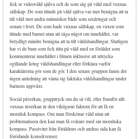
fick se videovåld själva och de som såg på våld med vuxnas
sällskap. De som tittade på våld själva var mer benägna att ta
till våld mot andra människor både som sexåringar och
senare i livet. De som hade vuxnas sällskap, en vuxen som
tittade med barnet utan att säga något om innehållet, var
betydligt mindre benägna att ta till våldshandlingar. Slutligen
har vi de barn som fick titta på våld med en förälder som
kommenterar innehållet i filmen inklusive att uttrycka
ogillande kring våldshandlingar eller förklara varför
karaktärerna gör som de gör. I den senare gruppen fanns det
ingen anledning att vänta sig faktiska våldshandlingar under
barnens uppväxt.
Social påverkan, grupptryck om du så vill, eller framför allt
vuxnas inverkan är den viktigaste faktorn för att få en
moralisk kompass. Om man förskönar våld utan att
problematisera den kan man få svårare med sin moraliska
kompass. Passivitet från föräldrars och andras sida kan få
förödande konsekvenser.