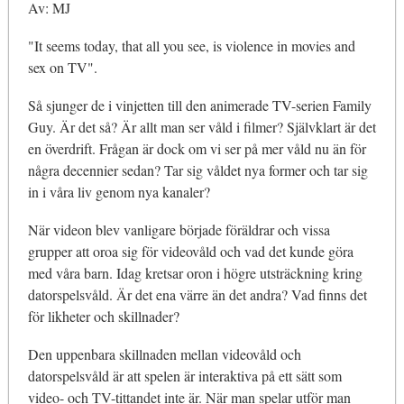
Av: MJ
"It seems today, that all you see, is violence in movies and
sex on TV".
Så sjunger de i vinjetten till den animerade TV-serien Family
Guy. Är det så? Är allt man ser våld i filmer? Självklart är det
en överdrift. Frågan är dock om vi ser på mer våld nu än för
några decennier sedan? Tar sig våldet nya former och tar sig
in i våra liv genom nya kanaler?
När videon blev vanligare började föräldrar och vissa
grupper att oroa sig för videovåld och vad det kunde göra
med våra barn. Idag kretsar oron i högre utsträckning kring
datorspelsvåld. Är det ena värre än det andra? Vad finns det
för likheter och skillnader?
Den uppenbara skillnaden mellan videovåld och
datorspelsvåld är att spelen är interaktiva på ett sätt som
video- och TV-tittandet inte är. När man spelar utför man