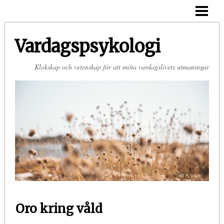
HEM
OM MIG
Vardagspsykologi
KONTAKT
Klokskap och vetenskap för att möta vardagslivets utmaningar
Oro kring våld