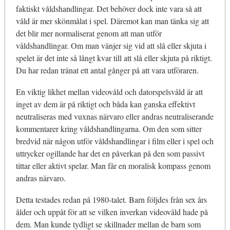
faktiskt våldshandlingar. Det behöver dock inte vara så att
våld är mer skönmålat i spel. Däremot kan man tänka sig att
det blir mer normaliserat genom att man utför
våldshandlingar. Om man vänjer sig vid att slå eller skjuta i
spelet är det inte så långt kvar till att slå eller skjuta på riktigt.
Du har redan tränat ett antal gånger på att vara utföraren.
En viktig likhet mellan videovåld och datorspelsvåld är att
inget av dem är på riktigt och båda kan ganska effektivt
neutraliseras med vuxnas närvaro eller andras neutraliserande
kommentarer kring våldshandlingarna. Om den som sitter
bredvid när någon utför våldshandlingar i film eller i spel och
uttrycker ogillande har det en påverkan på den som passivt
tittar eller aktivt spelar. Man får en moralisk kompass genom
andras närvaro.
Detta testades redan på 1980-talet. Barn följdes från sex års
ålder och uppåt för att se vilken inverkan videovåld hade på
dem. Man kunde tydligt se skillnader mellan de barn som