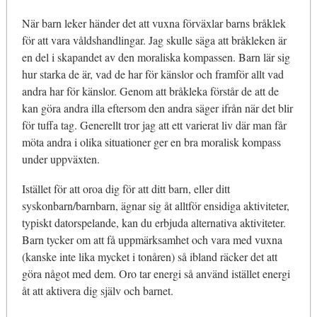
När barn leker händer det att vuxna förväxlar barns bråklek
för att vara våldshandlingar. Jag skulle säga att bråkleken är
en del i skapandet av den moraliska kompassen. Barn lär sig
hur starka de är, vad de har för känslor och framför allt vad
andra har för känslor. Genom att bråkleka förstår de att de
kan göra andra illa eftersom den andra säger ifrån när det blir
för tuffa tag. Generellt tror jag att ett varierat liv där man får
möta andra i olika situationer ger en bra moralisk kompass
under uppväxten.
Istället för att oroa dig för att ditt barn, eller ditt
syskonbarn/barnbarn, ägnar sig åt alltför ensidiga aktiviteter,
typiskt datorspelande, kan du erbjuda alternativa aktiviteter.
Barn tycker om att få uppmärksamhet och vara med vuxna
(kanske inte lika mycket i tonåren) så ibland räcker det att
göra något med dem. Oro tar energi så använd istället energi
åt att aktivera dig själv och barnet.