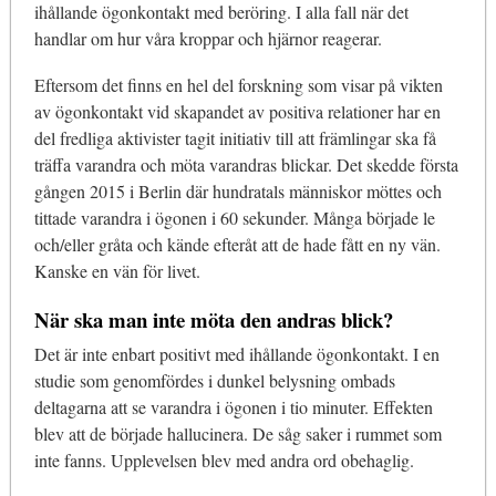
ihållande ögonkontakt med beröring. I alla fall när det
handlar om hur våra kroppar och hjärnor reagerar.
Eftersom det finns en hel del forskning som visar på vikten
av ögonkontakt vid skapandet av positiva relationer har en
del fredliga aktivister tagit initiativ till att främlingar ska få
träffa varandra och möta varandras blickar. Det skedde första
gången 2015 i Berlin där hundratals människor möttes och
tittade varandra i ögonen i 60 sekunder. Många började le
och/eller gråta och kände efteråt att de hade fått en ny vän.
Kanske en vän för livet.
När ska man inte möta den andras blick?
Det är inte enbart positivt med ihållande ögonkontakt. I en
studie som genomfördes i dunkel belysning ombads
deltagarna att se varandra i ögonen i tio minuter. Effekten
blev att de började hallucinera. De såg saker i rummet som
inte fanns. Upplevelsen blev med andra ord obehaglig.