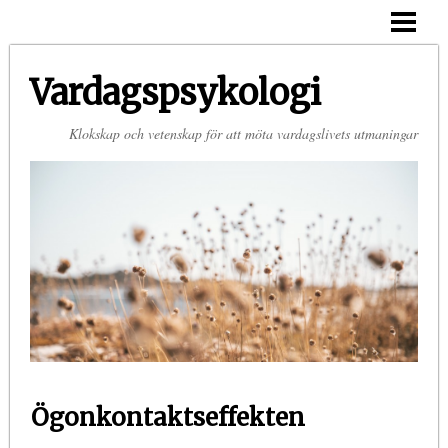
HEM
OM MIG
Vardagspsykologi
KONTAKT
Klokskap och vetenskap för att möta vardagslivets utmaningar
Ögonkontaktseffekten