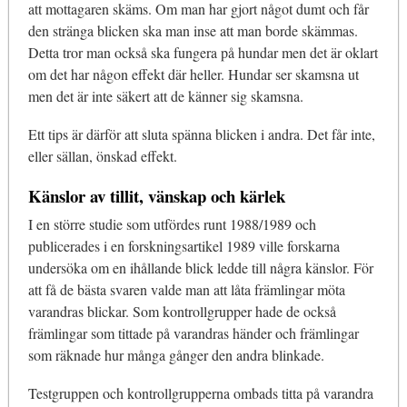
att mottagaren skäms. Om man har gjort något dumt och får
den stränga blicken ska man inse att man borde skämmas.
Detta tror man också ska fungera på hundar men det är oklart
om det har någon effekt där heller. Hundar ser skamsna ut
men det är inte säkert att de känner sig skamsna.
Ett tips är därför att sluta spänna blicken i andra. Det får inte,
eller sällan, önskad effekt.
Känslor av tillit, vänskap och kärlek
I en större studie som utfördes runt 1988/1989 och
publicerades i en forskningsartikel 1989 ville forskarna
undersöka om en ihållande blick ledde till några känslor. För
att få de bästa svaren valde man att låta främlingar möta
varandras blickar. Som kontrollgrupper hade de också
främlingar som tittade på varandras händer och främlingar
som räknade hur många gånger den andra blinkade.
Testgruppen och kontrollgrupperna ombads titta på varandra