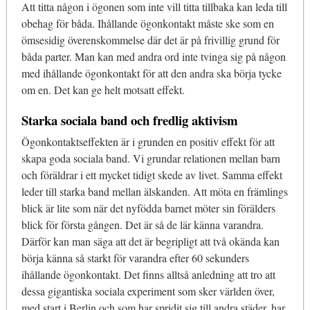
Att titta någon i ögonen som inte vill titta tillbaka kan leda till
obehag för båda. Ihållande ögonkontakt måste ske som en
ömsesidig överenskommelse där det är på frivillig grund för
båda parter. Man kan med andra ord inte tvinga sig på någon
med ihållande ögonkontakt för att den andra ska börja tycke
om en. Det kan ge helt motsatt effekt.
Starka sociala band och fredlig aktivism
Ögonkontaktseffekten är i grunden en positiv effekt för att
skapa goda sociala band. Vi grundar relationen mellan barn
och föräldrar i ett mycket tidigt skede av livet. Samma effekt
leder till starka band mellan älskanden. Att möta en främlings
blick är lite som när det nyfödda barnet möter sin förälders
blick för första gången. Det är så de lär känna varandra.
Därför kan man säga att det är begripligt att två okända kan
börja känna så starkt för varandra efter 60 sekunders
ihållande ögonkontakt. Det finns alltså anledning att tro att
dessa gigantiska sociala experiment som sker världen över,
med start i Berlin och som har spridit sig till andra städer, har