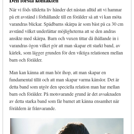
Den första kontakten
När vi föds tilldetta liv händer det nästan alltid att vi hamnar
på ett avstånd i förhållande till en förälder så att vi kan möta
varandras blickar. Spädbarns skärpa är som bäst på ca 30 cm
avstånd vilket underlättar möjligheterna att se den andras
ansikte med skärpa. Barn och vuxen tittar då ihållande in i
varandras ögon vilket gör att man skapar ett starkt band, av
kärlek, som lägger grunden för den viktiga relationen mellan
barn och förälder.
Man kan känna att man hör ihop, att man skapar en
fundamental tillit och att man skapar varma känslor. Det är
detta band som utgör den speciella relation man har mellan
barn och förälder. På motsvarande grund är det avsaknaden
av detta starka band som får barnet att känna ensamhet när
föräldern är frånvarande.