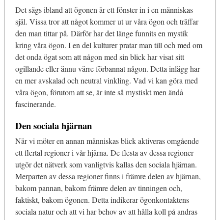
Det sägs ibland att ögonen är ett fönster in i en människas
själ. Vissa tror att något kommer ut ur våra ögon och träffar
den man tittar på. Därför har det länge funnits en mystik
kring våra ögon. I en del kulturer pratar man till och med om
det onda ögat som att någon med sin blick har visat sitt
ogillande eller ännu värre förbannat någon. Detta inlägg har
en mer avskalad och neutral vinkling. Vad vi kan göra med
våra ögon, förutom att se, är inte så mystiskt men ändå
fascinerande.
Den sociala hjärnan
När vi möter en annan människas blick aktiveras omgående
ett flertal regioner i vår hjärna. De flesta av dessa regioner
utgör det nätverk som vanligtvis kallas den sociala hjärnan.
Merparten av dessa regioner finns i främre delen av hjärnan,
bakom pannan, bakom främre delen av tinningen och,
faktiskt, bakom ögonen. Detta indikerar ögonkontaktens
sociala natur och att vi har behov av att hålla koll på andras