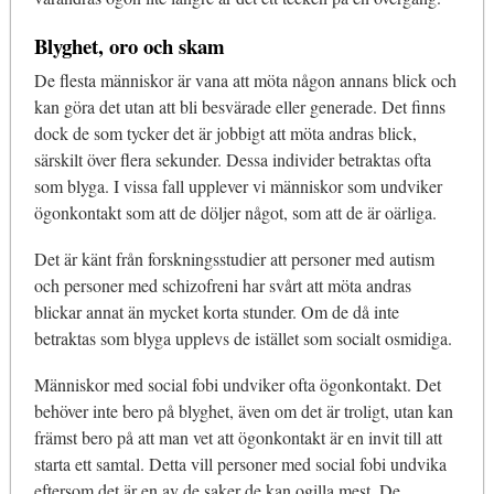
Blyghet, oro och skam
De flesta människor är vana att möta någon annans blick och
kan göra det utan att bli besvärade eller generade. Det finns
dock de som tycker det är jobbigt att möta andras blick,
särskilt över flera sekunder. Dessa individer betraktas ofta
som blyga. I vissa fall upplever vi människor som undviker
ögonkontakt som att de döljer något, som att de är oärliga.
Det är känt från forskningsstudier att personer med autism
och personer med schizofreni har svårt att möta andras
blickar annat än mycket korta stunder. Om de då inte
betraktas som blyga upplevs de istället som socialt osmidiga.
Människor med social fobi undviker ofta ögonkontakt. Det
behöver inte bero på blyghet, även om det är troligt, utan kan
främst bero på att man vet att ögonkontakt är en invit till att
starta ett samtal. Detta vill personer med social fobi undvika
eftersom det är en av de saker de kan ogilla mest. De