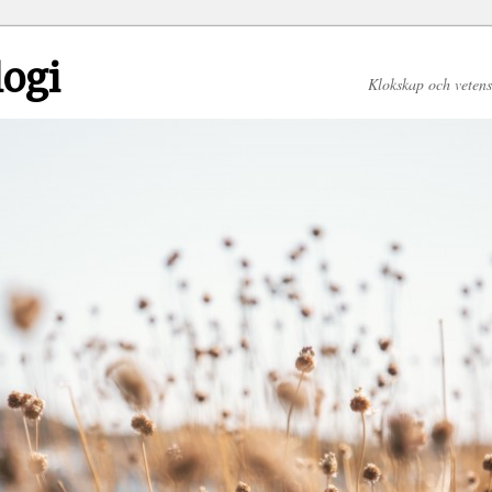
logi
Klokskap och vetens