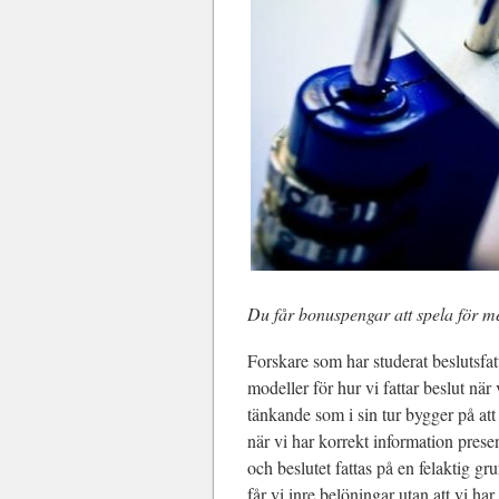
Du får bonuspengar att spela för men
Forskare som har studerat beslutsfat
modeller för hur vi fattar beslut nä
tänkande som i sin tur bygger på att 
när vi har korrekt information presen
och beslutet fattas på en felaktig g
får vi inre belöningar utan att vi har