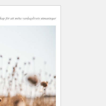
kap för att möta vardagslivets utmaningar