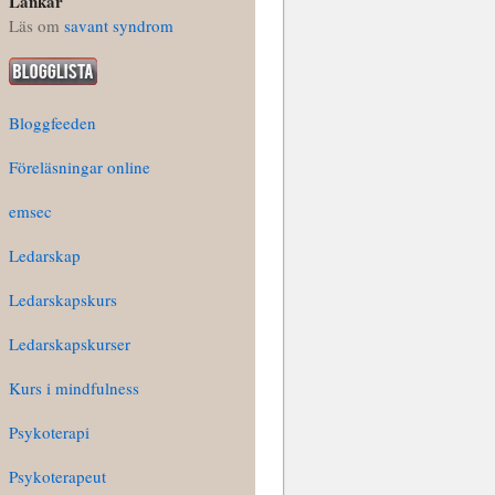
Länkar
Läs om
savant syndrom
Bloggfeeden
Föreläsningar online
emsec
Ledarskap
Ledarskapskurs
Ledarskapskurser
Kurs i mindfulness
Psykoterapi
Psykoterapeut