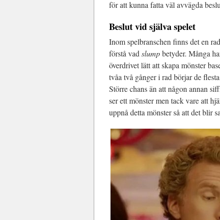
för att kunna fatta väl avvägda beslu
Beslut vid själva spelet
Inom spelbranschen finns det en rad p
förstå vad
slump
betyder. Många har 
överdrivet lätt att skapa mönster bas
tvåa två gånger i rad börjar de flesta 
Större chans än att någon annan sif
ser ett mönster men tack vare att hjär
uppnå detta mönster så att det blir s