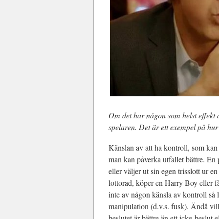
Om det har någon som helst effekt 
spelaren. Det är ett exempel på hur
Känslan av att ha kontroll, som kan b
man kan påverka utfallet bättre. En p
eller väljer ut sin egen trisslott ur
lottorad, köper en Harry Boy eller f
inte av någon känsla av kontroll så lä
manipulation (d.v.s. fusk). Ändå vill
beslutet är bättre än ett icke-beslut e