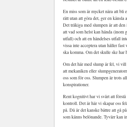
En miss som är mycket nära att bli en
rätt utan att göra det, ger en känsla 
Det tråkiga med slumpen är att den 
att vad som helst kan hända (inom g
utfall) och att en händelses utfall 
vissa inte acceptera utan håller fast
ska komma. Om det skulle ske har h
Om det här med slump är fel, vi vill 
att mekaniken eller slumpgeneratorn 
oss som för oss. Slumpen är trots al
konspirationer.
Rent kognitivt har vi svårt att förs
kontroll. Det är här vi skapar oss fe
på. Då är det kanske bättre att gå 
som känns belönande. Tyvärr kan int