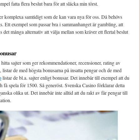
pel fatta flera beslut bara för att släcka min törst.
mer komplexa samtidigt som de kan vara nya för oss. Då behövs
as. Ett exempel som passar bra i sammanhanget är gambling, att
 det många alternativ att välja mellan som kräver ett flertal beslut
bonusar
tt hitta sajter som ger rekommendationer, recensioner, rating av
rna, listar de med högsta bonusarna på insatta pengar och de med
o
listar de bl.a. sajter enligt bonusar. Det innebär till exempel att du
ch få spela för 1500. Så generöst. Svenska Casino förklarar detta
ska olika ut. Det innebär inte alltid att du rakt av får pengar till
ation.