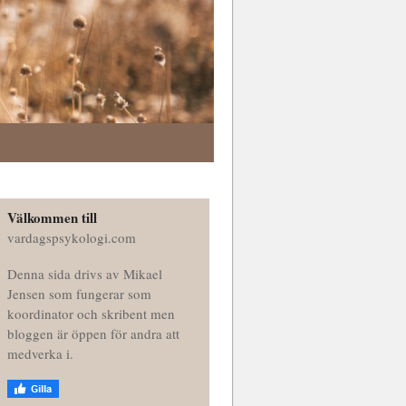
Välkommen till
vardagspsykologi.com
Denna sida drivs av Mikael
Jensen som fungerar som
koordinator och skribent men
bloggen är öppen för andra att
medverka i.