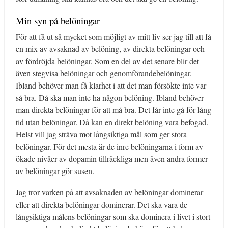
Min syn på belöningar
För att få ut så mycket som möjligt av mitt liv ser jag till att få
en mix av avsaknad av belöning, av direkta belöningar och
av fördröjda belöningar. Som en del av det senare blir det
även stegvisa belöningar och genomförandebelöningar.
Ibland behöver man få klarhet i att det man försökte inte var
så bra. Då ska man inte ha någon belöning. Ibland behöver
man direkta belöningar för att må bra. Det får inte gå för lång
tid utan belöningar. Då kan en direkt belöning vara befogad.
Helst vill jag sträva mot långsiktiga mål som ger stora
belöningar. För det mesta är de inre belöningarna i form av
ökade nivåer av dopamin tillräckliga men även andra former
av belöningar gör susen.
Jag tror varken på att avsaknaden av belöningar dominerar
eller att direkta belöningar dominerar. Det ska vara de
långsiktiga målens belöningar som ska dominera i livet i stort