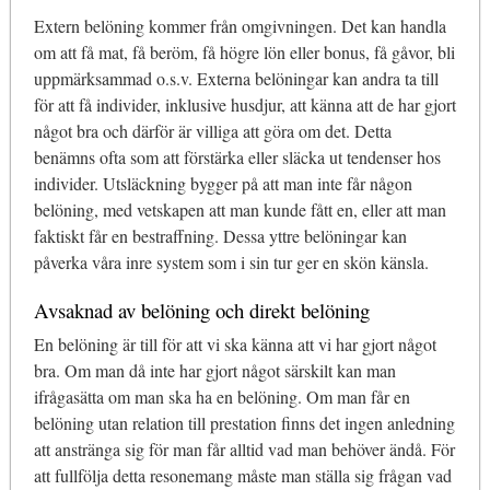
Extern belöning kommer från omgivningen. Det kan handla
om att få mat, få beröm, få högre lön eller bonus, få gåvor, bli
uppmärksammad o.s.v. Externa belöningar kan andra ta till
för att få individer, inklusive husdjur, att känna att de har gjort
något bra och därför är villiga att göra om det. Detta
benämns ofta som att förstärka eller släcka ut tendenser hos
individer. Utsläckning bygger på att man inte får någon
belöning, med vetskapen att man kunde fått en, eller att man
faktiskt får en bestraffning. Dessa yttre belöningar kan
påverka våra inre system som i sin tur ger en skön känsla.
Avsaknad av belöning och direkt belöning
En belöning är till för att vi ska känna att vi har gjort något
bra. Om man då inte har gjort något särskilt kan man
ifrågasätta om man ska ha en belöning. Om man får en
belöning utan relation till prestation finns det ingen anledning
att anstränga sig för man får alltid vad man behöver ändå. För
att fullfölja detta resonemang måste man ställa sig frågan vad