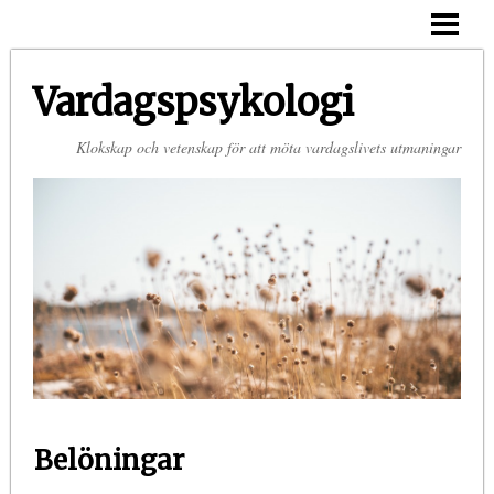
HEM
OM MIG
Vardagspsykologi
KONTAKT
Klokskap och vetenskap för att möta vardagslivets utmaningar
Belöningar