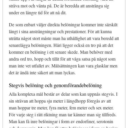
sträva mot och vänta på. De är beredda att anstränga sig
under en längre tid för att nå dit.
De som enbart väljer direkta belöningar kommer inte särskilt
långt i sina ansträngningar och prestationer. För att kunna
uträtta något stort måste man ha uthållighet att vara beredd att
senarelägga belöningen. Häri ligger också en tro på att det
kommer en belöning i ett senare skede. Man behöver med
andra ord tro, hopp och tillit för att våga satsa på något som
man inte vet utfallet av. Målsättningen kan vara glasklar men
det är ändå inte säkert att man lyckas.
Stegvis belöning och genomförandebelöning
Alla komplexa mål består av delar som kan uppnås stegvis. I
sin strävan att hoppa sju meter i längdhopp föregås av att
man hoppar tre meter, fyra meter, fem meter och sex meter.
För varje steg i rätt riktning man tar känner man sig tillfreds.
Man kan få inre belöningar i form av endorfiner, serotonin