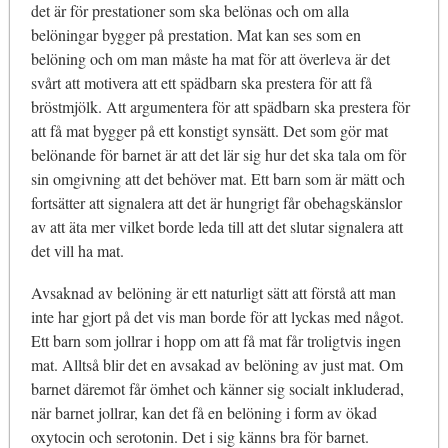
det är för prestationer som ska belönas och om alla
belöningar bygger på prestation. Mat kan ses som en
belöning och om man måste ha mat för att överleva är det
svårt att motivera att ett spädbarn ska prestera för att få
bröstmjölk. Att argumentera för att spädbarn ska prestera för
att få mat bygger på ett konstigt synsätt. Det som gör mat
belönande för barnet är att det lär sig hur det ska tala om för
sin omgivning att det behöver mat. Ett barn som är mätt och
fortsätter att signalera att det är hungrigt får obehagskänslor
av att äta mer vilket borde leda till att det slutar signalera att
det vill ha mat.
Avsaknad av belöning är ett naturligt sätt att förstå att man
inte har gjort på det vis man borde för att lyckas med något.
Ett barn som jollrar i hopp om att få mat får troligtvis ingen
mat. Alltså blir det en avsakad av belöning av just mat. Om
barnet däremot får ömhet och känner sig socialt inkluderad,
när barnet jollrar, kan det få en belöning i form av ökad
oxytocin och serotonin. Det i sig känns bra för barnet.