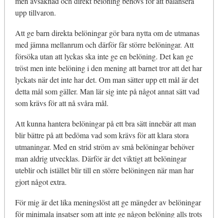
men avsaknad och direkt belöning behövs för att balansera
upp tillvaron.
Att ge barn direkta belöningar gör bara nytta om de utmanas
med jämna mellanrum och därför får större belöningar. Att
försöka utan att lyckas ska inte ge en belöning. Det kan ge
tröst men inte belöning i den mening att barnet tror att det har
lyckats när det inte har det. Om man sätter upp ett mål är det
detta mål som gäller. Man lär sig inte på något annat sätt vad
som krävs för att nå svåra mål.
Att kunna hantera belöningar på ett bra sätt innebär att man
blir bättre på att bedöma vad som krävs för att klara stora
utmaningar. Med en strid ström av små belöningar behöver
man aldrig utvecklas. Därför är det viktigt att belöningar
uteblir och istället blir till en större belöningen när man har
gjort något extra.
För mig är det lika meningslöst att ge mängder av belöningar
för minimala insatser som att inte ge någon belöning alls trots