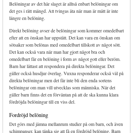
Belöningar av det här slaget är alltså enbart belöningar om
det ges i rätt mängd. Att tvingas äta när man är mätt är inte
längre en belöning.
Direkt belöning avser de belöningar som kommer omedelbart
efter att en önskan har uppstått. Det kan vara en önskan om
sötsaker som belönas med omedelbart tillskott av något sött.
Det kan också vara när man har gjort något bra och
omedelbart får en belöning i form av något gott eller beröm.
Barn har lättast att respondera på direkta belöningar. Det
gäller också husdjur överlag. Vuxna responderar också väl på
direkta belöningar men det får inte bli den enda sortens
belöningar om man vill utvecklas som människa. När det
gäller barn finns det en förväntan på att de ska kunna klara
fördröjda belöningar till en viss del.
Fordröjd belöning
Det görs med jämna mellanrum studier på om barn, och även
schimpanser, kan tänka sig att få en fördröjd belöning. Barn