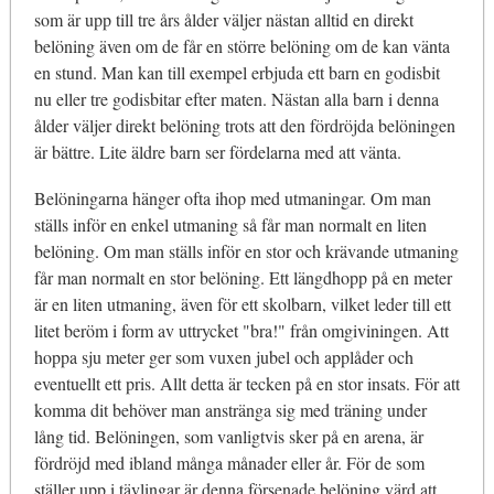
som är upp till tre års ålder väljer nästan alltid en direkt
belöning även om de får en större belöning om de kan vänta
en stund. Man kan till exempel erbjuda ett barn en godisbit
nu eller tre godisbitar efter maten. Nästan alla barn i denna
ålder väljer direkt belöning trots att den fördröjda belöningen
är bättre. Lite äldre barn ser fördelarna med att vänta.
Belöningarna hänger ofta ihop med utmaningar. Om man
ställs inför en enkel utmaning så får man normalt en liten
belöning. Om man ställs inför en stor och krävande utmaning
får man normalt en stor belöning. Ett längdhopp på en meter
är en liten utmaning, även för ett skolbarn, vilket leder till ett
litet beröm i form av uttrycket "bra!" från omgiviningen. Att
hoppa sju meter ger som vuxen jubel och applåder och
eventuellt ett pris. Allt detta är tecken på en stor insats. För att
komma dit behöver man anstränga sig med träning under
lång tid. Belöningen, som vanligtvis sker på en arena, är
fördröjd med ibland många månader eller år. För de som
ställer upp i tävlingar är denna försenade belöning värd att