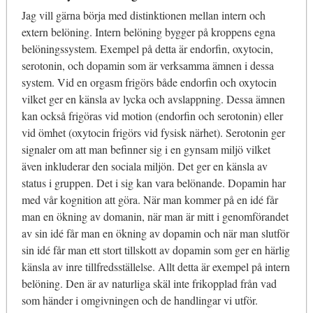
Jag vill gärna börja med distinktionen mellan intern och
extern belöning. Intern belöning bygger på kroppens egna
belöningssystem. Exempel på detta är endorfin, oxytocin,
serotonin, och dopamin som är verksamma ämnen i dessa
system. Vid en orgasm frigörs både endorfin och oxytocin
vilket ger en känsla av lycka och avslappning. Dessa ämnen
kan också frigöras vid motion (endorfin och serotonin) eller
vid ömhet (oxytocin frigörs vid fysisk närhet). Serotonin ger
signaler om att man befinner sig i en gynsam miljö vilket
även inkluderar den sociala miljön. Det ger en känsla av
status i gruppen. Det i sig kan vara belönande. Dopamin har
med vår kognition att göra. När man kommer på en idé får
man en ökning av domanin, när man är mitt i genomförandet
av sin idé får man en ökning av dopamin och när man slutför
sin idé får man ett stort tillskott av dopamin som ger en härlig
känsla av inre tillfredsställelse. Allt detta är exempel på intern
belöning. Den är av naturliga skäl inte frikopplad från vad
som händer i omgivningen och de handlingar vi utför.