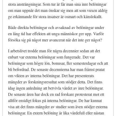
stora ansträngningar. Som tur är får man sina inre belöningar
om man uppnår det man önskar sig men att som vuxen aldrig
ge erkännande för stora insatser är osmart och känslokallt.
Både direkta belöningar och avsaknad av belöningar under
en lång tid har effekten att unga människor ger upp. Varför
försöka sig på något mer avancerat när det inte ger något?
I arbetslivet trodde man för några decennier sedan att det
enbart var externa belöningar som fungerade. Det var
belöningar som högre lön, bonusar, fler semesterdagar och att
bli befordrad. De senaste decennierna har man främst pratat
om vikten av interna belöningar. Det har presenterats
mängder av forskningsresultat som stödjer detta. Det finns
idag ingen anledning att betvivla värdet av inre belöningar.
De senaste åren har dock en rad forskare protesterat mot ett
alltför ensidigt fokus på interna belöningar. De har kunnat
visa att det finns mängder av studier som även stödjer externa
belöningar. En extern belöning är lika värdefull eller nästan