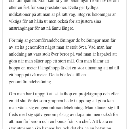
och dompamin. Man kan få yttre belöningar i form av beröm
eller en fest för sina prestationer. Detta ger tydliga
indikationer på att man är på rätt väg. Stegvis belöningar är
viktiga för att hålla ut men också för att justera sina
ansträngingar för att nå ännu längre.
För mig är genomförandebelöningar de belöningar man får
av att ha genomfört något man är stolt över. Vad man har
anledning att vara stolt över beror på vad man är kapabel att
göra när man sätter upp ett stort mål. Om man klarar att
hoppa en meter i längdhopp är det en stor utmaning att nå till
ett hopp på två meter. Detta bör leda till en
genomförandebelöning.
Om man har i uppgift att sätta ihop en projektgrupp och efter
en tid slutför det som gruppen hade i uppdrag att göra kan
man vänta sig en genomförandebelöning. Man känner sig till
freds med sig själv genom påslag av dopamin men också för
att man får beröm och en bonus från sin chef. Att klara en
stor utmaning ska kännas bra och det ska ge en belöning.